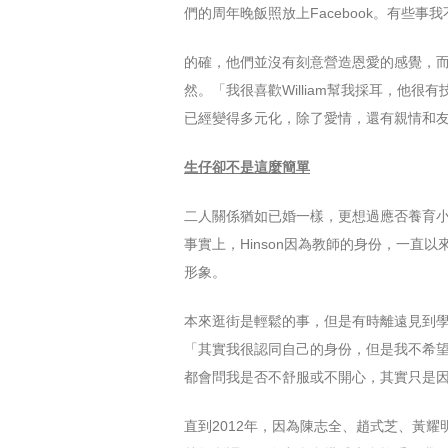
們的周年晚飯照放上Facebook。有
的確，他們並沒有刻意營造恩愛的感覺，而是
然。「我很喜歡William幫我採耳，他
已經變得多元化，除了愛情，還有親情和
生仔卻不是這麼簡單
二人關係猶如已婚一樣，更想過應否養育小
事實上，Hinson因為教師的身份，一
形象。
本來逛街是輕鬆的事，但是有時離遠見到學生家長
「其實我很認同自己的身份，但是我不希望聽
都會問我是否不舒服或不開心，其實只是
直到2012年，因為陳志全、趙式芝、黃耀