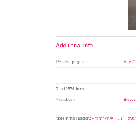
Additional Info
Related pages:
http://
Read
1576
times
Published in
BigLov
More in this category:
« 大愛小講室（三）：婚給