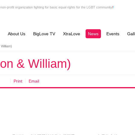
non-profit organization fighting for basic equal rights for the LGBT community
!
!
About Us
BigLove TV
XtraLove
News
Events
Gall
illiam)
 & William)
Print
Email