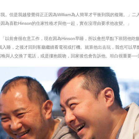
我。但是我越發覺得正正因為William為人簡單才平衝到我的複雜。」
因為喜歡Hinson的住家性格才與他一起，實在沒理由要求他改變。」
「以前會很在意工作，現在因為Hinson早睡，所以會想早點下班陪他
am會陪我入睡，之後才回到客廳繼續看電視或打機。就算他出去玩，我也可以早點
我當晚與人交換了電話，或是摟抱親吻，回家後也會告訴他。坦白很重要──況