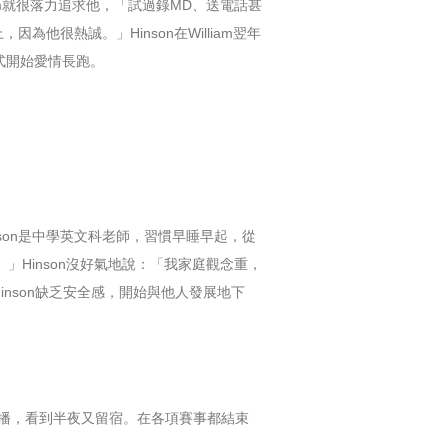
liam就很落力追求他，「試過錄MD、送電話甚
他很熱誠。」Hinson在William翌年
式開始愛情長跑。
son是中學英文科老師，習慣早睡早起，從
。」Hinson沒好氣地說：「我家庭觀念重，
inson缺乏安全感，開始與他人發展地下
看直播，看到半夜又留宿。在各項賽事都結束