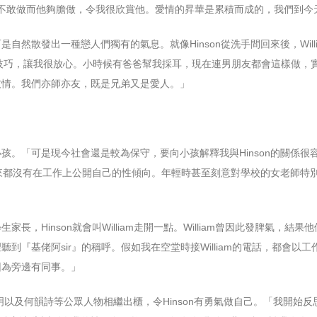
些事我不敢做而他夠膽做，令我很欣賞他。愛情的昇華是累積而成的，我們到
自然散發出一種戀人們獨有的氣息。就像Hinson從洗手間回來後，Wil
很有技巧，讓我很放心。小時候有爸爸幫我採耳，現在連男朋友都會這樣做，實
友情。我們亦師亦友，既是兄弟又是愛人。」
孩。「可是現今社會還是較為保守，要向小孩解釋我與Hinson的關係
直以來都沒有在工作上公開自己的性傾向。年輕時甚至刻意對學校的女老師
，Hinson就會叫William走開一點。William曾因此發脾氣，結果
到『基佬阿sir』的稱呼。假如我在空堂時接William的電話，都會以
因為旁邊有同事。」
明以及何韻詩等公眾人物相繼出櫃，令Hinson有勇氣做自己。「我開始