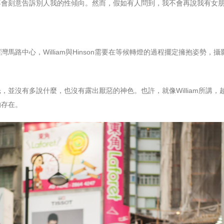
不會刻意告訴別人我的性傾向。然而，假如有人問到，我不會再說我有女
馬路中心，William與Hinson需要在等候轉燈的過程擺定擁抱姿勢
，並沒有多說什麼，也沒有露出厭惡的神色。也許，就像William所講
的存在。