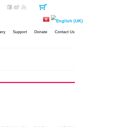
ery
Support
Donate
Contact Us
Become a Volunteer
One-off Donation
Materials
Monthly Donation
FAQs