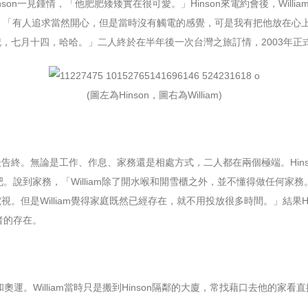
Hinson一見鍾情，「他肥肥矮矮實在很可愛。」Hinson來電約會後，Wil
：「有人追求當然開心，但是當時沒有觸電的感覺，可是我有把他放在心上，因為
，七月十四，哈哈。」二人終於在半年後一次台灣之旅訂情，2003年正
(圖左為Hinson，圖右為William)
告終。無論是工作、作息、家務還是相處方式，二人都在兩個極端。Hin
酒吧。說到家務，「William除了開水喉和開雪櫃之外，並不懂得做任何家務
。但是William覺得家庭既然已經存在，就不用投放很多時間。」結果H
三者的存在。
奧運。William當時只是搬到Hinson隔鄰的大廈，常找藉口去他的家