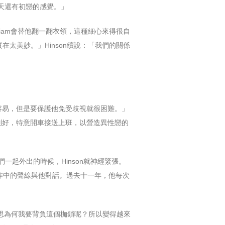
今天還有初戀的感覺。」
liam會替他翻一翻衣領，這種細心來得很自
在太美妙。」Hinson續說：「我們的關係
很容易，但是要保護他免受歧視就很困難。」
特別好，特意開車接送上班，以營造異性戀的
他們一起外出的時候，Hinson就神經緊張。
工作中的聲線與他對話。過去十一年，他每次
反思為何我要背負這個枷鎖呢？所以變得越來