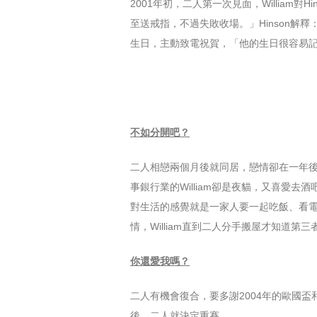
2001年初，二人第一次見面，William對
至送戒指，不過失敗收場。」Hinson解釋
生日，主動致電祝賀，「他的生日很容易記
不如分開吧？
二人相戀兩個月後就同居，戀情卻在一年後
事銀行業的William卻是夜貓，又喜愛去
對生活的感覺就是一家人要一起吃飯、看電視
情，William直到二人分手搬屋才知道第
你還愛我嗎？
二人有機會復合，要多謝2004年的歐國盃和
後，二人就決定重賽。