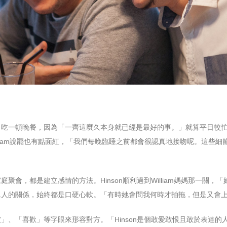
吃一頓晚餐，因為「一齊這麼久本身就已經是最好的事。」就算平日較忙，未
lliam說罷也有點面紅，「我們每晚臨睡之前都會很認真地接吻呢。這些
聚會，都是建立感情的方法。Hinson順利過到William媽媽那一關
二人的關係，始終都是口硬心軟。「有時她會問我何時才拍拖，但是又會
」、「喜歡」等字眼來形容對方。「Hinson是個敢愛敢恨且敢於表達