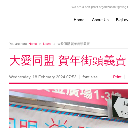
We are a non-profit organization fighting
Home
About Us
BigLo
You are here :
Home
»
News
»
大愛同盟 賀年街頭義賣
大愛同盟 賀年街頭義賣
Wednesday, 18 February 2024 07:53
font size
Print