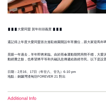
▋▋▋大愛同盟 賀年街頭義賣 ▋▋▋
還記得上年度大愛同盟首次進駐維園開設年宵攤位，跟大家迎馬年
晃眼一年過去，羊年即將來臨。由於雨傘運動期間局勢不穩，大愛
動經費之餘，也希望將平等和共融訊息傳遞給路經市民。以下是設
日期：2月16、17日（年廿八、廿九）6-10 pm
地點：銅鑼灣渣甸坊FOREVER 21 對出
Additional Info