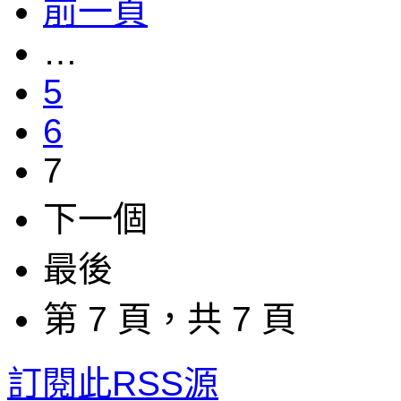
前一頁
…
5
6
7
下一個
最後
第 7 頁，共 7 頁
訂閱此RSS源