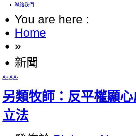
聯絡我們
You are here :
Home
»
新聞
A+
A
A-
另類牧師：反平權顯心
立法