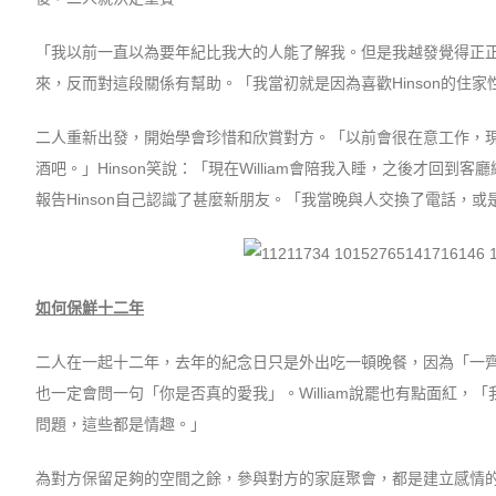
「我以前一直以為要年紀比我大的人能了解我。但是我越發覺得正正因
來，反而對這段關係有幫助。「我當初就是因為喜歡Hinson的住
二人重新出發，開始學會珍惜和欣賞對方。「以前會很在意工作，現
酒吧。」Hinson笑說：「現在William會陪我入睡，之後才回到
報告Hinson自己認識了甚麼新朋友。「我當晚與人交換了電話，或
如何保鮮十二年
二人在一起十二年，去年的紀念日只是外出吃一頓晚餐，因為「一齊這
也一定會問一句「你是否真的愛我」。William說罷也有點面紅
問題，這些都是情趣。」
為對方保留足夠的空間之餘，參與對方的家庭聚會，都是建立感情的方法