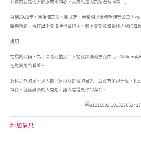
都會問我是否不舒服或不開心，其實只是因為旁邊有同事。」
直到2012年，因為陳志全、趙式芝、黃耀明以及何韻詩等公眾人物
越無所謂，現在出街會搭膊也會拖手。我不會刻意告訴別人我的性
後記
拍攝的時候，為了清晰地拍到二人站在銅鑼灣馬路中心，William
在對面馬路看著。
意料之外的是，途人都只是投以好奇的目光，並沒有多說什麼，也沒有
存在。就從身邊的人開始，讓人看得見你的存在。
附加信息