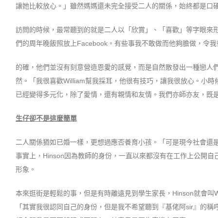
讓她比較放心。」雖然媽媽還未完全接受二人的關係，始終都是口
訪問的時候，最常聽到的就是二人以「欣賞」、「喜歡」等字眼來形
們的周年晚飯照放上Facebook。有些事我不敢做而他夠膽做，
的確，他們並沒有刻意營造恩愛的感覺，而是自然散發出一種戀人們獨有
然。「我很喜歡William幫我採耳，他很有技巧，讓我很放心。小
已經變得多元化，除了愛情，還有親情和友情。我們亦師亦友，既
生仔卻不是這麼簡單
二人關係猶如已婚一樣，更想過應否養育小孩。「可是現今社會還是
事實上，Hinson因為教師的身份，一直以來都沒有在工作上公
形象。
本來逛街是輕鬆的事，但是有時離遠見到學生家長，Hinson就會叫Wil
「其實我很認同自己的身份，但是我不希望聽到『基佬阿sir』的稱呼