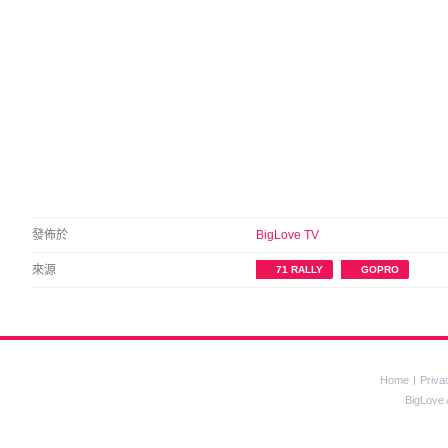
發佈於
BigLove TV
來源
71 RALLY
GOPRO
Home
Priva
BigLove 