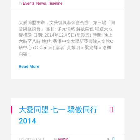
In
Events
,
News
,
Timeline
大愛同盟主辦，文藝復興基金會合辦，第三場「同
音樂座談會」 題目: 多元情慾 解放禁色 唱遊天地
縱橫談 日期: 2014年12月5日(星期五) 時間: 晚上
六時至八時 地點: 香港中文大學新亞書院人文館C
研中心 (C-Center) 講者: 黃耀明 x 梁兆輝 x 洛楓
內容:...
Read More
大愛同盟 七一 驕傲同行
2014
On
2023-07-01
By
admin
0