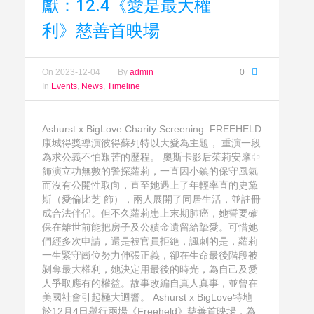
獻：12.4《愛是最大權
利》慈善首映場
On
2023-12-04
By
admin
0
In
Events
,
News
,
Timeline
Ashurst x BigLove Charity Screening: FREEHELD
康城得獎導演彼得蘇列特以大愛為主題， 重演一段
為求公義不怕艱苦的歷程。 奧斯卡影后茱莉安摩亞
飾演立功無數的警探蘿莉，一直因小鎮的保守風氣
而沒有公開性取向，直至她遇上了年輕率直的史黛
斯（愛倫比芝 飾），兩人展開了同居生活，並註冊
成合法伴侶。但不久蘿莉患上末期肺癌，她誓要確
保在離世前能把房子及公積金遺留給摯愛。可惜她
們經多次申請，還是被官員拒絶，諷刺的是，蘿莉
一生緊守崗位努力伸張正義，卻在生命最後階段被
剝奪最大權利，她決定用最後的時光，為自己及愛
人爭取應有的權益。故事改編自真人真事，並曾在
美國社會引起極大迴響。 Ashurst x BigLove特地
於12月4日舉行兩場《Freeheld》慈善首映場，為