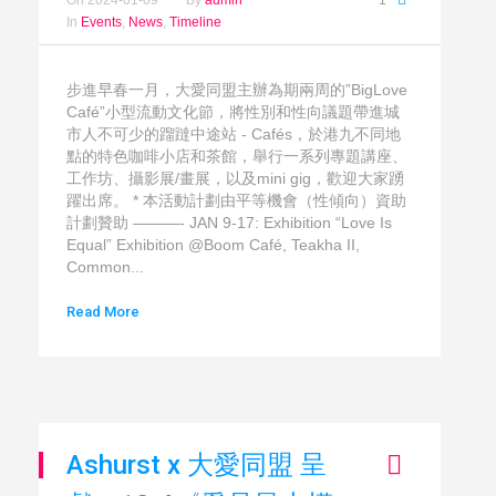
In
Events
,
News
,
Timeline
步進早春一月，大愛同盟主辦為期兩周的”BigLove
Café”小型流動文化節，將性別和性向議題帶進城
市人不可少的蹓躂中途站 - Cafés，於港九不同地
點的特色咖啡小店和茶館，舉行一系列專題講座、
工作坊、攝影展/畫展，以及mini gig，歡迎大家踴
躍出席。 * 本活動計劃由平等機會（性傾向）資助
計劃贊助 ———- JAN 9-17: Exhibition “Love Is
Equal” Exhibition @Boom Café, Teakha II,
Common...
Read More
Ashurst x 大愛同盟 呈