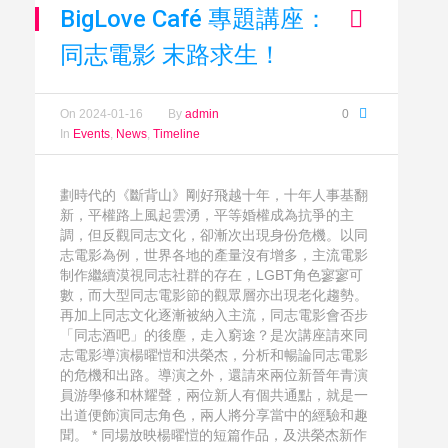
BigLove Café 專題講座：
同志電影 末路求生！
On
2024-01-16
By
admin
0
In
Events
,
News
,
Timeline
劃時代的《斷背山》剛好飛越十年，十年人事基翻
新，平權路上風起雲湧，平等婚權成為抗爭的主
調，但反觀同志文化，卻漸次出現身份危機。以同
志電影為例，世界各地的產量沒有增多，主流電影
制作繼續漠視同志社群的存在，LGBT角色寥寥可
數，而大型同志電影節的觀眾層亦出現老化趨勢。
再加上同志文化逐漸被納入主流，同志電影會否步
「同志酒吧」的後塵，走入窮途？是次講座請來同
志電影導演楊曜愷和洪榮杰，分析和暢論同志電影
的危機和出路。導演之外，還請來兩位新晉年青演
員游學修和林耀聲，兩位新人有個共通點，就是一
出道便飾演同志角色，兩人將分享當中的經驗和趣
聞。 * 同場放映楊曜愷的短篇作品，及洪榮杰新作