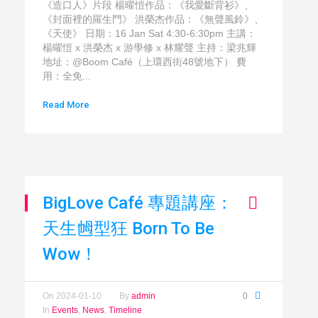
《造口人》片段 楊曜愷作品：《我愛斷背衫》、
《封面裡的羅生門》 洪榮杰作品：《無聲風鈴》、
《天使》 日期：16 Jan Sat 4:30-6:30pm 主講：
楊曜愷 x 洪榮杰 x 游學修 x 林耀聲 主持：梁兆輝
地址：@Boom Café（上環西街48號地下） 費
用：全免...
Read More
BigLove Café 專題講座：
天生乸型狂 Born To Be
Wow！
On
2024-01-10
By
admin
0
In
Events
,
News
,
Timeline