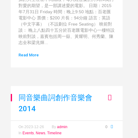
對愛的期望，是一部講述愛的電影。 日期：2015
年7月31日 Friday 時間：晚上9:50 地點：百老匯
電影中心 票價：$200 片長：94分鐘 語言：英語
（中文字幕） （不設劃位 Free Seating） 映前對
談： 晚上八點四十五分於百老匯電影中心一樓特設
映前對談，嘉賓包括周一嶽、黃耀明、何秀蘭、陳
志全和梁兆輝...
Read More
同音樂曲詞創作音樂會
2014
On
2023-12-26
By
admin
0
In
Events
,
News
,
Timeline