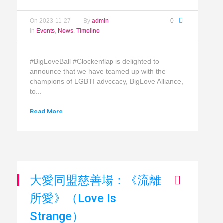
On
2023-11-27
By
admin
0
In
Events
,
News
,
Timeline
#BigLoveBall #Clockenflap is delighted to
announce that we have teamed up with the
champions of LGBTI advocacy, BigLove Alliance,
to...
Read More
大愛同盟慈善場：《流離
所愛》（Love Is
Strange）