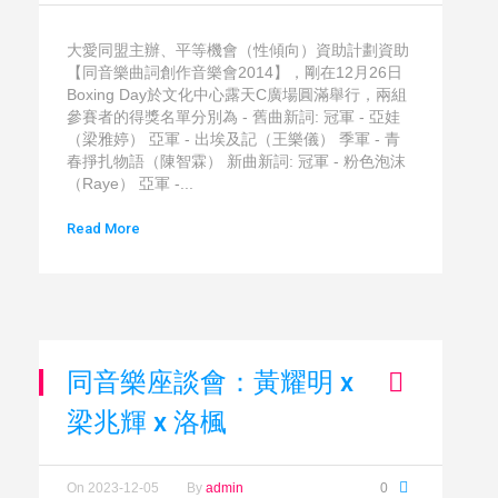
大愛同盟主辦、平等機會（性傾向）資助計劃資助
【同音樂曲詞創作音樂會2014】，剛在12月26日
Boxing Day於文化中心露天C廣場圓滿舉行，兩組
參賽者的得獎名單分別為 - 舊曲新詞: 冠軍 - 亞娃
（梁雅婷） 亞軍 - 出埃及記（王樂儀） 季軍 - 青
春掙扎物語（陳智霖） 新曲新詞: 冠軍 - 粉色泡沫
（Raye） 亞軍 -...
Read More
同音樂座談會：黃耀明 x
梁兆輝 x 洛楓
On
2023-12-05
By
admin
0