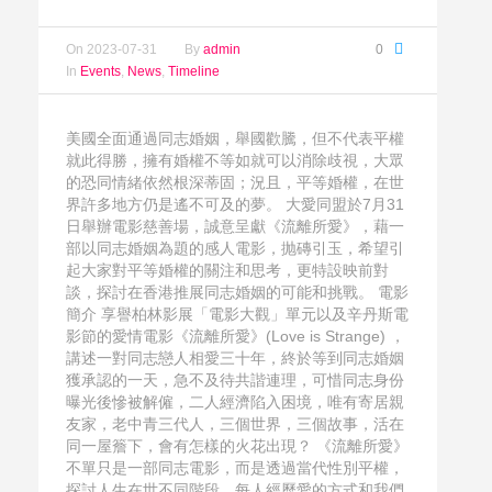
On
2023-07-31
By
admin
0
In
Events
,
News
,
Timeline
美國全面通過同志婚姻，舉國歡騰，但不代表平權
就此得勝，擁有婚權不等如就可以消除歧視，大眾
的恐同情緒依然根深蒂固；況且，平等婚權，在世
界許多地方仍是遙不可及的夢。 大愛同盟於7月31
日舉辦電影慈善場，誠意呈獻《流離所愛》，藉一
部以同志婚姻為題的感人電影，抛磚引玉，希望引
起大家對平等婚權的關注和思考，更特設映前對
談，探討在香港推展同志婚姻的可能和挑戰。 電影
簡介 享譽柏林影展「電影大觀」單元以及辛丹斯電
影節的愛情電影《流離所愛》(Love is Strange) ，
講述一對同志戀人相愛三十年，終於等到同志婚姻
獲承認的一天，急不及待共諧連理，可惜同志身份
曝光後慘被解僱，二人經濟陷入困境，唯有寄居親
友家，老中青三代人，三個世界，三個故事，活在
同一屋簷下，會有怎樣的火花出現？ 《流離所愛》
不單只是一部同志電影，而是透過當代性別平權，
探討人生在世不同階段，每人經歷愛的方式和我們