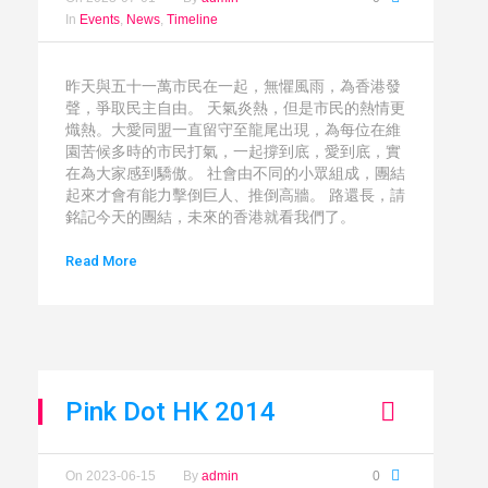
In
Events
,
News
,
Timeline
昨天與五十一萬市民在一起，無懼風雨，為香港發
聲，爭取民主自由。 天氣炎熱，但是市民的熱情更
熾熱。大愛同盟一直留守至龍尾出現，為每位在維
園苦候多時的市民打氣，一起撐到底，愛到底，實
在為大家感到驕傲。 社會由不同的小眾組成，團結
起來才會有能力擊倒巨人、推倒高牆。 路還長，請
銘記今天的團結，未來的香港就看我們了。
Read More
Pink Dot HK 2014
On
2023-06-15
By
admin
0