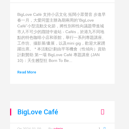
BigLove Café 支持小店文化 拓闊小眾聲音 步進早
春一月，大愛同盟主辦為期兩周的”BigLove
Café”小型流動文化節，將性別和性向議題帶進城
市人不可少的蹓躂中途站 - Cafés，於港九不同地
點的特色咖啡小店和茶館，舉行一系列專題講座、
工作坊、攝影展/畫展，以及mini gig，歡迎大家踴
躍出席。 * 本活動計劃由平等機會（性傾向）資助
計劃贊助 第一場 BigLove Café 專題講座 (JAN
10)：天生乸型狂 Born To Be...
Read More
BigLove Café
On
2024-01-09
By
admin
1