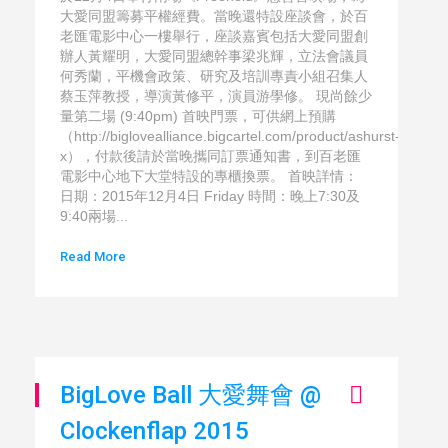
大愛同盟籌募平權經費。當晚還特設座談會，於百
老匯電影中心一樓舉行，座談嘉賓包括大愛同盟創
辦人黃耀明，大愛同盟總幹事梁兆輝，立法會議員
何秀蘭，平機會政策、研究及培訓專責小組召集人
蔡玉萍教授，導演黃修平，演員游學修。 現尚餘少
量第二場 (9:40pm) 首映門票，可供網上預購
（http://biglovealliance.bigcartel.com/product/ashurst-
x），付款後請於當晚攜同訂票通知書，到百老匯
電影中心地下大堂特設的專櫃換票。 首映詳情：
日期：2015年12月4日 Friday 時間：晚上7:30及
9:40兩場...
Read More
BigLove Ball 大愛舞會 @
Clockenflap 2015