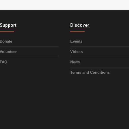
Support
Discover
Donate
Events
Volunteer
Videos
FAQ
News
Terms and Conditions