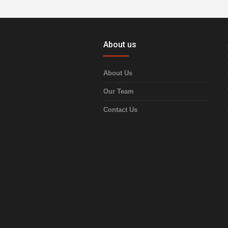
About us
About Us
Our Team
Contact Us