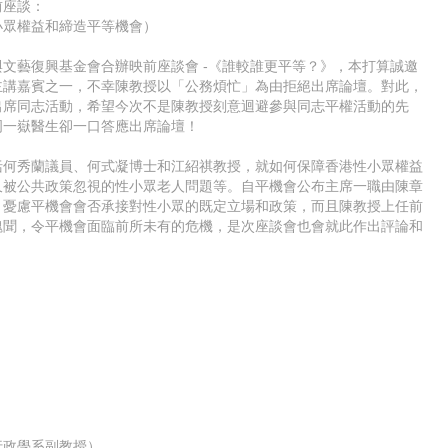
前座談：
小眾權益和締造平等機會
）
與文藝復興基金會合辦映
前座談會 -《誰較誰更平等？》，本打算誠邀
主講嘉賓之一，不幸陳教授以「公務煩忙」為由
拒絕出席論壇。對此，
出
席同志活動，希望今次不是陳教授刻意迴避參與同志平權活
動的先
周一嶽醫生卻一口
答應出席論壇！
括何秀蘭議員、何式凝博
士和江紹祺教授，就如何保障香港性小眾權益
久被公共政策忽視的性小眾老人問題等
。自平機會公布主席一職由陳章
，憂慮平機會會否承接對性小眾的既定立場和政策，
而且陳教授上任前
醜聞，
令平機會面臨前所未有的危機，是次座談會也會就此作出評
論和
行政學系副教授）