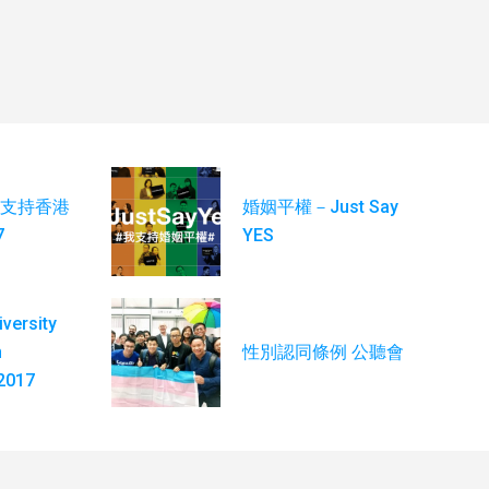
支持香港
婚姻平權－Just Say
7
YES
iversity
n
性別認同條例 公聽會
2017