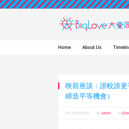
Home
About Us
Timeli
映前座談：誰較誰更
締造平等機會）
On
2023-04-15
By
admin
In
Eve