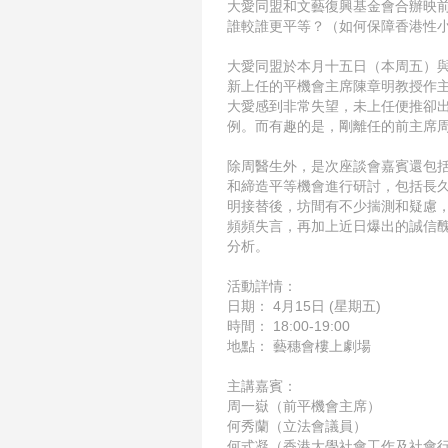
大愛同盟和文藝復興基金會合辦映
誰較誰更平等？（如何保障香港性
大愛同盟於本月十五日（本周五）
新上任的平機會主席陳
章明教授作
大愛感到非常失望，未上任便推卻
例。而有趣的是，剛離任的前主席
除周醫生外，是次座談會嘉賓還包
和締造平等機
會進行研討，包括長
明接替後，坊間有不少揣測
和疑慮
頻頻失言，再加上近日爆出的誠信
分析。
活動詳情：
日期： 4月15日 (星期五)
時間： 18:00-19:00
地點： 藝穗會樓上劇場
主講嘉賓：
周一嶽（前平機會主席）
何秀蘭（立法會議員）
何式凝（香港大學社會工作及社會