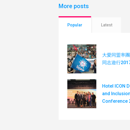
More posts
Popular
Latest
大愛同盟率團
同志遊行201
Hotel ICON D
and Inclusio
Conference 