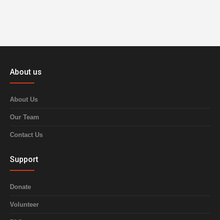
About us
About Us
Our Team
Contact Us
Support
Donate
Volunteer