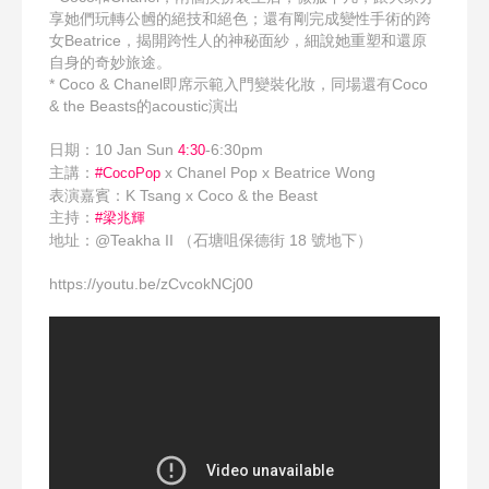
享她們玩轉公乸的絕技和絕色；還有剛完成變性手術的跨
女Beatrice，揭開跨性人的神秘面紗，細說她重塑和還原
自身的奇妙旅途。
* Coco & Chanel即席示範入門變裝化妝，同場還有Coco
& the Beasts的acoustic演出
日期：10 Jan Sun
-6:30pm
4:30
主講：
x Chanel Pop x Beatrice Wong
#CocoPop
表演嘉賓：K Tsang x Coco & the Beast
主持：
#梁兆輝
地址：@Teakha II （石塘咀保德街 18 號地下）
https://youtu.be/zCvcokNCj00