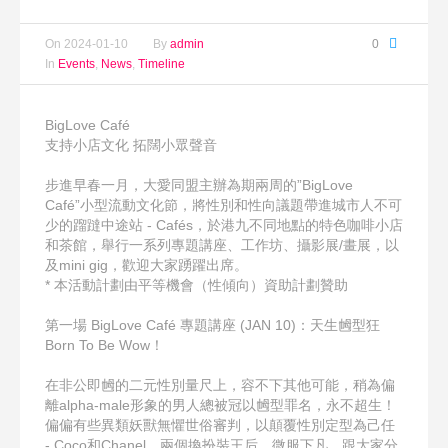
On
2024-01-10
By
admin
0
In
Events
,
News
,
Timeline
BigLove Café
支持小店文化 拓闊小眾聲音
步進早春一月，大愛同盟主辦為期兩周的”BigLove
Café”小型流動文化節，將性別和性向議題帶進城市人不可
少的蹓躂中途站 - Cafés，於港九不同地點的特色咖啡小店
和茶館，舉行一系列專題講座、工作坊、攝影展/畫展，以
及mini gig，歡迎大家踴躍出席。
* 本活動計劃由平等機會（性傾向）資助計劃贊助
第一場 BigLove Café 專題講座 (JAN 10)：天生乸型狂
Born To Be Wow！
在非公即乸的二元性別量尺上，容不下其他可能，稍為偏
離alpha-male形象的男人總被冠以乸型罪名，永不超生！
偏偏有些異類妖獸無懼世俗審判，以顛覆性別定型為己任
- Coco和Chanel，兩個換扮裝王后，微服下凡，跟大家分