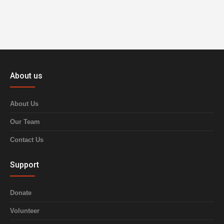
About us
About Us
Our Team
Contact Us
Support
Donate
Volunteer