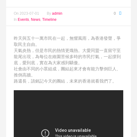
On
2023-07-01
By
admin
0
In
Events
,
News
,
Timeline
昨天與五十一萬市民在一起，無懼風雨，為香港發聲，爭
取民主自由。
天氣炎熱，但是市民的熱情更熾熱。大愛同盟一直留守至
龍尾出現，為每位在維園苦候多時的市民打氣，一起撐到
底，愛到底，實在為大家感到驕傲。
社會由不同的小眾組成，團結起來才會有能力擊倒巨人、
推倒高牆。
路還長，請銘記今天的團結，未來的香港就看我們了。