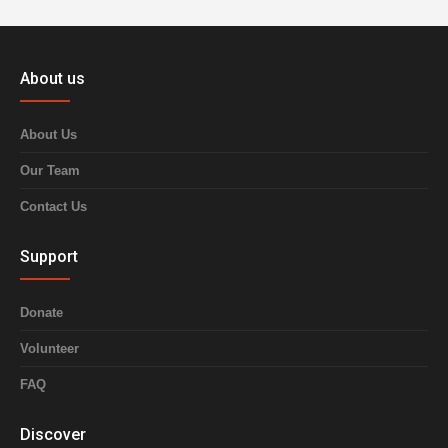
About us
About Us
Our Team
Contact Us
Support
Donate
Volunteer
FAQ
Discover