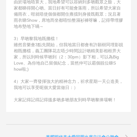
由於場地唔算大，我地希望可以容納到多啲觀眾之餘，大
家
都睇得開心啲。當日好有可能會落雨，所以希望大家自
備雨
衣，咁就唔使個個都開住雍擋到身後既觀眾；況且著
雨衣睇
Show，席地而坐都唔怕整濕衫褲呀嘛，記得帶埋膠
地布
墊地下喎～
3）早啲黎我地既攤檔！
雖然音樂會3點先開始，但我地當日都會有許願樹同埋影靚
相既攤檔，義工團隊花左唔少時間設計啲精美影相框畀大
家
，所以到時候早啲到（2：30pm）影下相，可以為Bi
g
Love、為你地自己留個紀念，當然仲可以霸個靚位睇S
how啦;)
4）大家一齊發揮強大的精神念力，祈求星期一天公造美，
我地可以享受呢個大愛當做日：）
大家記得記得記得搵多啲多啲朋友到時早啲黎捧場喇！