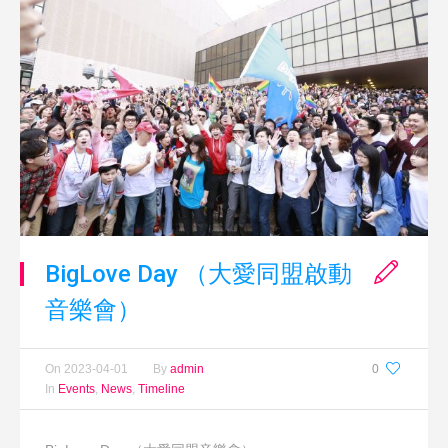
BigLove Day （大愛同盟啟動
音樂會）
On
2023-04-01
By
admin
0
In
Events
,
News
,
Timeline