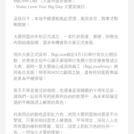
BigLove Day （大愛同盟音樂會）
- Make Love Your Big Day 大愛當做日 -
這段日子，本地平權運動風起雲湧，風浪未完，戰事才剛
剛
開展！
大愛同盟自年初正式成立，一直忙於部署、應變，和整合
內
部組織架構，還未有機會和大家正式會面。
現向大家正式宣布，BigLove鐵定4月1日舉行首次
公開活
動，於香港文化中心露天廣場舉行免費小型音樂會暨
成立
大典，屆時一眾大愛核心成員和義工（BigLove
Army）將
同各位見面！明哥和HOCC獻唱之餘，還有
特別嘉賓專誠
前來為平權撐場！
當天不單是復活節假期，也適逢是張國榮的十周年忌辰，
讓
我們一起在哥哥的經典和自由的歌聲中，為未來顛簸迂
迴的
平權路譜上解禁的異色！
代表同志的顏色是彩虹六色，然而大愛同盟相信愛是不分
攣
直。只要你相信普世人權價值、平等理念，深信人人生
而有
愛的權利和尊嚴，當日，請穿上彩虹六色的任何一
色，一同
加入大愛的懷抱！