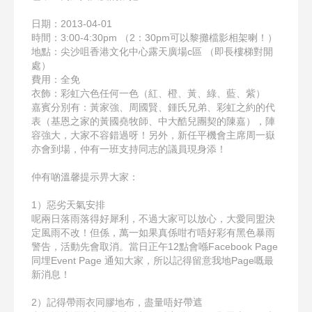
日期：2013-04-01
時間：3:00-4:30pm （2：30pm可以黎攤檔影相架喇！）
地點：尖沙咀香港文化中心露天廣場c區 （即長樓梯對開
處）
費用：全免
衣飾：彩虹六色任何一色（紅、橙、黃、綠、藍、紫）
嘉賓分別有：黃家強、周國賢、鍾氏兄弟、彩虹之約的代
表
（基恩之家的黃國堯牧師、中大酷兒團契的陳嘉），陣
容強
大，大家不容錯過呀！另外，新任平機會主席周一嶽
亦會到
場，仲有一班支持同志的議員現身添！
仲有啲溫馨提示畀大家：
1）惡劣天氣安排
呢兩日落雨落得好犀利，不過大家可以放心，大愛同盟決
定
風雨不改！但係，萬一如果真係咁冇唔好彩有黑色暴雨
警告
，活動先會取消。當日正午12點會喺Facebook Page
同埋Event Page 通知大家，所以記得留意我地Page嘅最
新消息！
2）記得帶雨衣同膠地布，盡量唔好帶遮